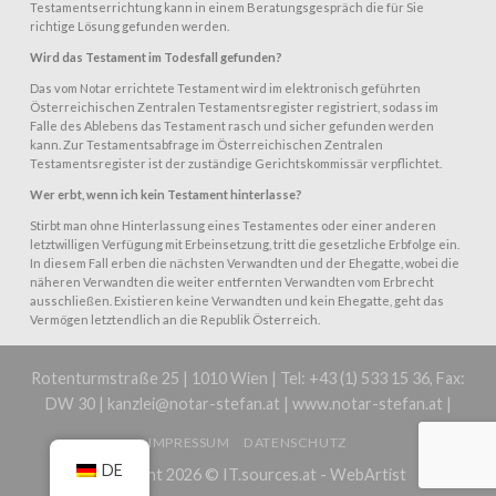
Testamentserrichtung kann in einem Beratungsgespräch die für Sie
richtige Lösung gefunden werden.
Wird das Testament im Todesfall gefunden?
Das vom Notar errichtete Testament wird im elektronisch geführten
Österreichischen Zentralen Testamentsregister registriert, sodass im
Falle des Ablebens das Testament rasch und sicher gefunden werden
kann. Zur Testamentsabfrage im Österreichischen Zentralen
Testamentsregister ist der zuständige Gerichtskommissär verpflichtet.
Wer erbt, wenn ich kein Testament hinterlasse?
Stirbt man ohne Hinterlassung eines Testamentes oder einer anderen
letztwilligen Verfügung mit Erbeinsetzung, tritt die gesetzliche Erbfolge ein.
In diesem Fall erben die nächsten Verwandten und der Ehegatte, wobei die
näheren Verwandten die weiter entfernten Verwandten vom Erbrecht
ausschließen. Existieren keine Verwandten und kein Ehegatte, geht das
Vermögen letztendlich an die Republik Österreich.
Rotenturmstraße 25 | 1010 Wien | Tel: +43 (1) 533 15 36, Fax:
DW 30 | kanzlei@notar-stefan.at | www.notar-stefan.at |
IMPRESSUM
DATENSCHUTZ
DE
Copyright 2026 ©
IT.sources.at - WebArtist