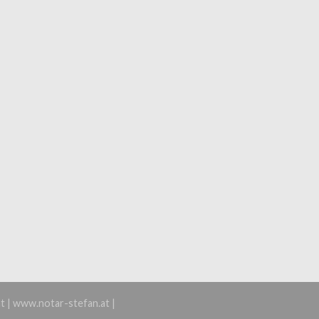
t | www.notar-stefan.at |