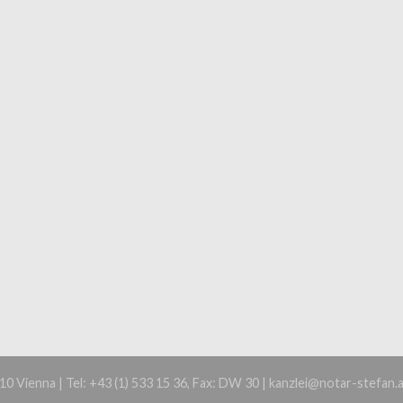
0 Vienna | Tel: +43 (1) 533 15 36, Fax: DW 30 | kanzlei@notar-stefan.a