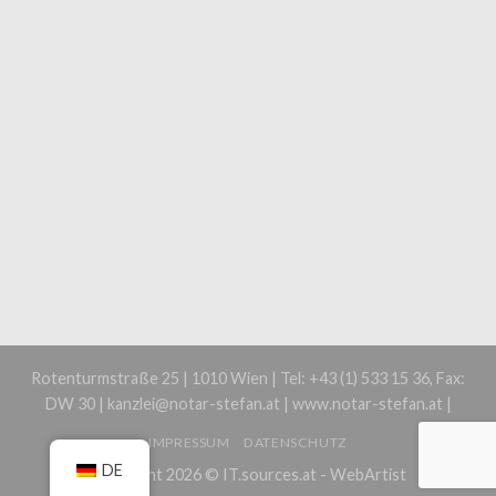
Rotenturmstraße 25 | 1010 Wien | Tel: +43 (1) 533 15 36, Fax:
DW 30 | kanzlei@notar-stefan.at | www.notar-stefan.at |
IMPRESSUM
DATENSCHUTZ
DE
Copyright 2026 ©
IT.sources.at - WebArtist