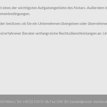
t eines der wichtigsten Aufgabengebiete des Notars. Außerdem is
 Rahmenbedingungen.
oder besitzen; ob Sie ein Unternehmen übergeben oder übernehmen
 und erfahrener Berater umfangreiche Rechtsdienstleistungen an. Un
0 Wien | Tel: +43 (1) 533 15 36, Fax: DW 30 | kanzlei@notar-stefan.a