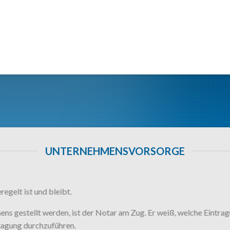
UNTERNEHMENSVORSORGE
egelt ist und bleibt.
ns gestellt werden, ist der Notar am Zug. Er weiß, welche Eint
ragung durchzuführen.