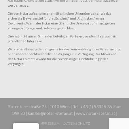
Aus gutem Grund ist gesetzlich vorgeschrieben, dass der Notar zugezogen
werden muss:
Die vom Notar aufgenommenen öffentlichen Urkunden gelten als das
sicherste Beweismittel für die „Echtheit“ und „Richtigkeit“ eines
Dokuments. Wenn der Notar eine öffentliche Urkunde aufnimmt, gelten
strenge Prüfungs- und Belehrungspflichten.
Dies ist nicht nur im Sinne der beteiligten Parteien, sondern liegt auch im
öffentlichen Interesse.
Wir stehen Ihnen jederzeit gerne für die Beurkundung Ihrer Versammlung
oder anderer rechtserheblicher Vorgänge zur Verfügung. Das Mitwirken
des Notars bietet Gewähr für die rechtmäßige Durchführung jedes
Vorganges.
Rotenturmstraße 25 | 1010 Wien | Tel: +43 (1) 533 15 36, Fax:
DW 30 | kanzlei@notar-stefan.at | www.notar-stefan.at |
IMPRESSUM
DATENSCHUTZ