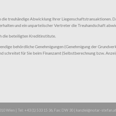
die treuhändige Abwicklung Ihrer Liegenschaftstransaktionen. Dam
erhalten und ein unparteiischer Vertreter die Treuhandschaft abwi
 die beteiligten Kreditinstitute.
notwendige behördliche Genehmigungen (Genehmigung der Grundve
nd schreitet für Sie beim Finanzamt (Selbstberechnung bzw. Anze
0 Wien | Tel: +43 (1) 533 15 36, Fax: DW 30 | kanzlei@notar-stefan.a