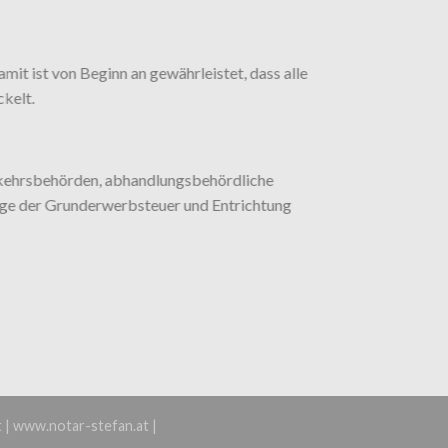
it ist von Beginn an gewährleistet, dass alle
ckelt.
rkehrsbehörden, abhandlungsbehördliche
ige der Grunderwerbsteuer und Entrichtung
t | www.notar-stefan.at |