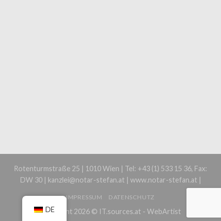
Rotenturmstraße 25 | 1010 Wien | Tel: +43 (1) 533 15 36, Fax:
DW 30 | kanzlei@notar-stefan.at | www.notar-stefan.at |
IMPRESSUM
DATENSCHUTZ
DE
Copyright 2026 ©
IT.sources.at - WebArtist