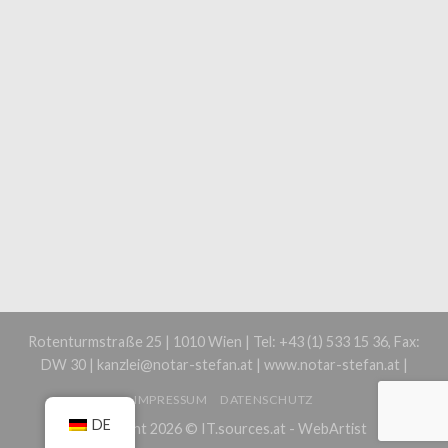
Rotenturmstraße 25 | 1010 Wien | Tel: +43 (1) 533 15 36, Fax:
DW 30 | kanzlei@notar-stefan.at | www.notar-stefan.at |
IMPRESSUM
DATENSCHUTZ
DE
Copyright 2026 ©
IT.sources.at - WebArtist