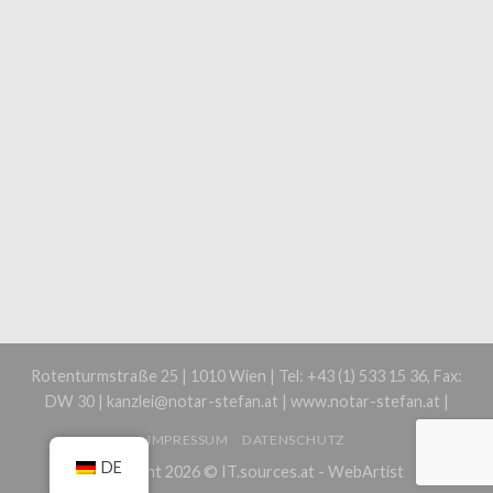
Rotenturmstraße 25 | 1010 Wien | Tel: +43 (1) 533 15 36, Fax:
DW 30 | kanzlei@notar-stefan.at | www.notar-stefan.at |
IMPRESSUM
DATENSCHUTZ
DE
Copyright 2026 ©
IT.sources.at - WebArtist